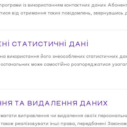
і програми із використанням контактних даних Абонен
итися від отримання таких повідомлень, звернувшись 
НІ СТАТИСТИЧНІ ДАНІ
на використання його знеособлених статистичних да
Постачальник може самостійно розпоряджатися узага
НЯ ТА ВИДАЛЕННЯ ДАНИХ
магати виправлення чи видалення своїх персональни
а також реалізовувати інші права, передбачені Законо