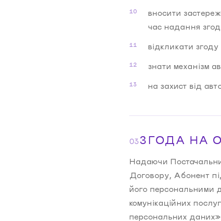
вносити застереж
час надання згод
відкликати згоду
знати механізм а
на захист від авт
ЗГОДА НА 
03
Надаючи Постачальник
Договору, Абонент під
його персональними д
комунікаційних послу
персональних даних» 