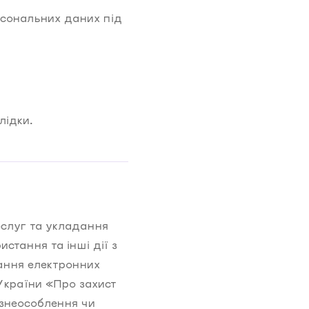
рсональних даних під
лідки.
ослуг та укладання
стання та інші дії з
ання електронних
України «Про захист
 знеособлення чи