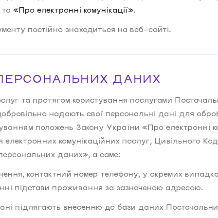
та
«Про електронні комунікації»
.
менту постійно знаходиться на веб-сайті.
 ПЕРСОНАЛЬНИХ ДАНИХ
ослуг та протягом користування послугами Постачаль
бровільно надають свої персональні дані для оброб
уванням положень Закону України «Про електронні ко
 електронних комунікаційних послуг, Цивільного Код
персональних даних», а саме:
ення, контактний номер телефону, у окремих випадка
нні підстави проживання за зазначеною адресою.
ані підлягають внесенню до бази даних Постачальни