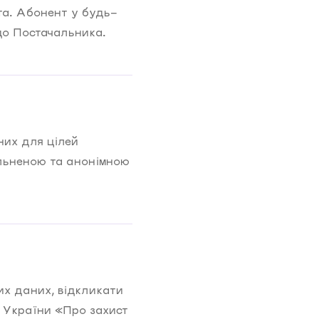
та. Абонент у будь-
до Постачальника.
них для цілей
льненою та анонімною
х даних, відкликати
м України «Про захист