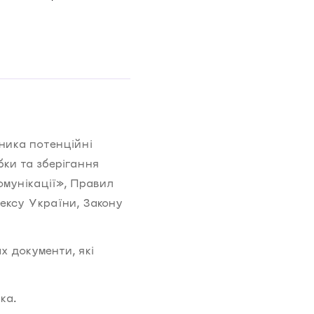
ника потенційні
ки та зберігання
мунікації», Правил
ексу України, Закону
х документи, які
ка.