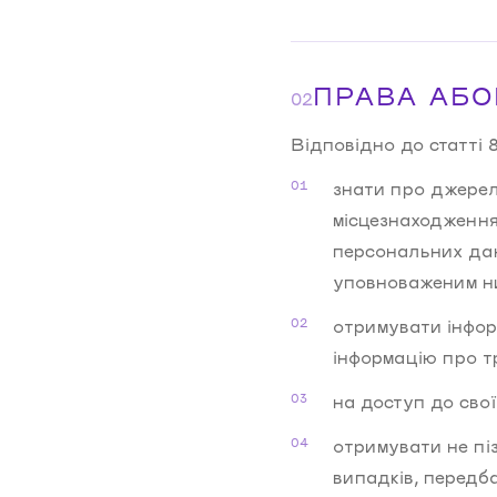
ПРАВА АБ
02
Відповідно до статті
знати про джерел
місцезнаходження
персональних дан
уповноваженим ни
отримувати інфор
інформацію про тр
на доступ до сво
отримувати не пі
випадків, передба