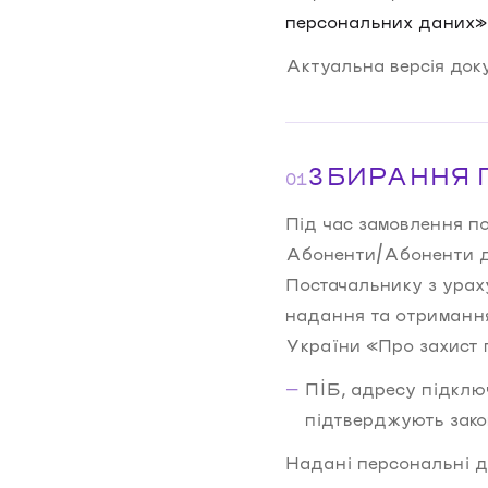
персональних даних»
Актуальна версія доку
ЗБИРАННЯ
01
Під час замовлення п
Абоненти/Абоненти до
Постачальнику з урах
надання та отримання
України «Про захист 
ПІБ, адресу підключ
підтверджують зако
Надані персональні д