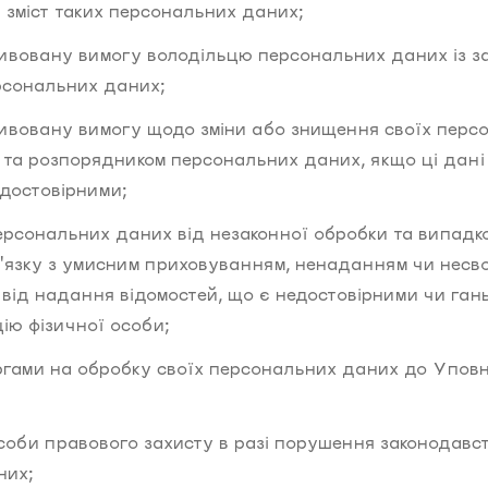
 зміст таких персональних даних;
ивовану вимогу володільцю персональних даних із з
рсональних даних;
ивовану вимогу щодо зміни або знищення своїх перс
 та розпорядником персональних даних, якщо ці дан
едостовірними;
персональних даних від незаконної обробки та випадко
'язку з умисним приховуванням, ненаданням чи несв
 від надання відомостей, що є недостовірними чи гань
ію фізичної особи;
аргами на обробку своїх персональних даних до Упов
соби правового захисту в разі порушення законодавс
них;