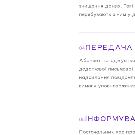
знищення даних. Такі 
перебувають з ним у д
ПЕРЕДАЧА 
04
Абонент погоджується
додаткової письмової 
надсилання повідомле
вимогу уповноважених
ІНФОРМУВА
05
Постачальник має прав