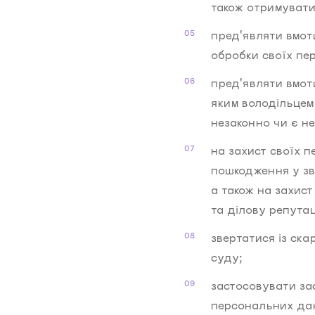
також отримувати
пред'являти вмот
обробки своїх пе
пред'являти вмот
яким володільцем
незаконно чи є н
на захист своїх 
пошкодження у зв
а також на захист
та ділову репутац
звертатися із ск
суду;
застосовувати за
персональних да