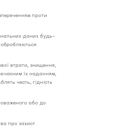
апереченням проти
ональних даних будь-
і обробляються
вої втрати, знищення,
оєчасним їх наданням,
блять честь, гідність
новаженого або до
тва про захист